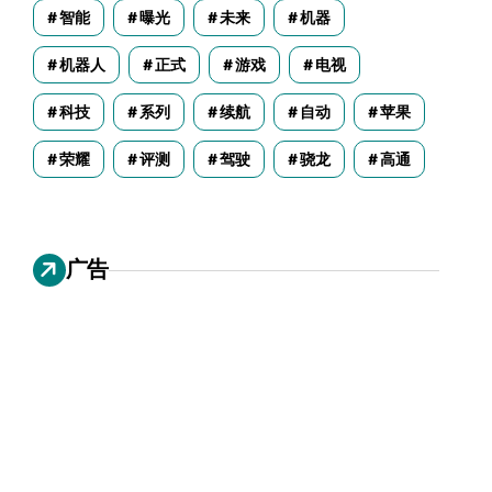
智能
曝光
未来
机器
机器人
正式
游戏
电视
科技
系列
续航
自动
苹果
荣耀
评测
驾驶
骁龙
高通
广告