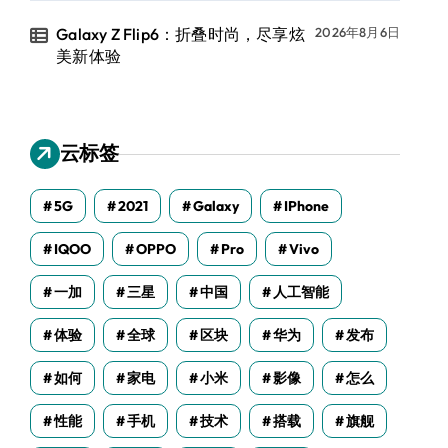
Galaxy Z Flip6：折叠时尚，尽享炫
2026年8月6日
美新体验
云标签
5G
2021
Galaxy
IPhone
IQOO
OPPO
Pro
Vivo
一加
三星
中国
人工智能
体验
全球
区块
华为
发布
如何
家电
小米
影像
怎么
性能
手机
技术
搭载
旗舰