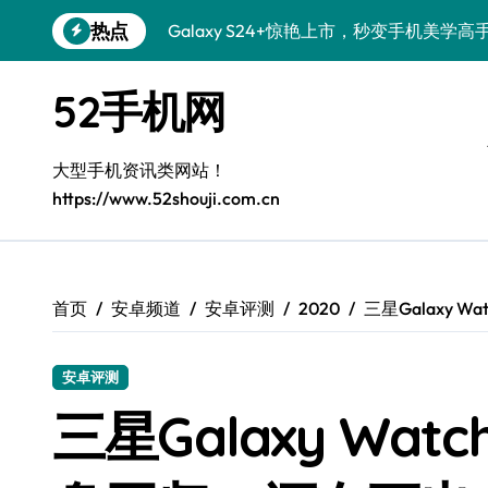
跳
热点
Galaxy S24+惊艳上市，秒变手机美学高
转
到
Galaxy S26+颜值爆升秘诀大公开
内
52手机网
容
Galaxy A56 5G登场，时尚旗舰新体验！
Galaxy Z Flip6：折叠时尚，尽享炫美新
大型手机资讯类网站！
https://www.52shouji.com.cn
三星Galaxy S26发布：一键解锁个性美
Galaxy S25美颜秘籍：个性定制炫酷玩法
Galaxy C55 5G焕新秘籍：潮流定制，
首页
安卓频道
安卓评测
2020
三星Galaxy
Galaxy C55 5G登场，演绎三星美学新巅
安卓评测
Galaxy S25+闪亮登场，这样打扮秒变焦
三星Galaxy Wa
Galaxy S25 Ultra颜值封神！定制主题潮