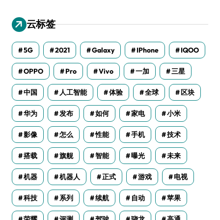
云标签
5G
2021
Galaxy
IPhone
IQOO
OPPO
Pro
Vivo
一加
三星
中国
人工智能
体验
全球
区块
华为
发布
如何
家电
小米
影像
怎么
性能
手机
技术
搭载
旗舰
智能
曝光
未来
机器
机器人
正式
游戏
电视
科技
系列
续航
自动
苹果
荣耀
评测
驾驶
骁龙
高通