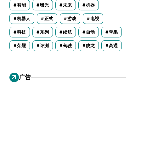
智能
曝光
未来
机器
机器人
正式
游戏
电视
科技
系列
续航
自动
苹果
荣耀
评测
驾驶
骁龙
高通
广告