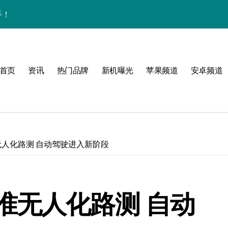
手！
首页
资讯
热门品牌
新机曝光
苹果频道
安卓频道
体验
玩转无限可能
人化路测 自动驾驶进入新阶段
峰！
点！
准无人化路测 自动
爆了！