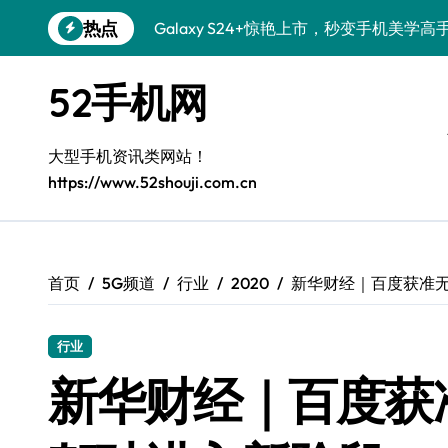
跳
热点
Galaxy S24+惊艳上市，秒变手机美学高
转
到
Galaxy S26+颜值爆升秘诀大公开
内
52手机网
容
Galaxy A56 5G登场，时尚旗舰新体验！
Galaxy Z Flip6：折叠时尚，尽享炫美新
大型手机资讯类网站！
https://www.52shouji.com.cn
三星Galaxy S26发布：一键解锁个性美
Galaxy S25美颜秘籍：个性定制炫酷玩法
Galaxy C55 5G焕新秘籍：潮流定制，
首页
5G频道
行业
2020
新华财经｜百度获准无
Galaxy C55 5G登场，演绎三星美学新巅
行业
Galaxy S25+闪亮登场，这样打扮秒变焦
新华财经｜百度获
Galaxy S25 Ultra颜值封神！定制主题潮