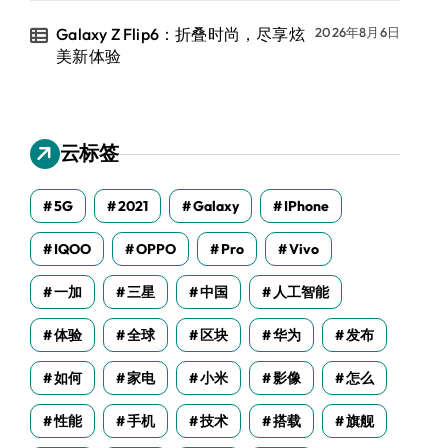
Galaxy Z Flip6：折叠时尚，尽享炫
2026年8月6日
美新体验
云标签
5G
2021
Galaxy
IPhone
IQOO
OPPO
Pro
Vivo
一加
三星
中国
人工智能
体验
全球
区块
华为
发布
如何
家电
小米
影像
怎么
性能
手机
技术
搭载
旗舰