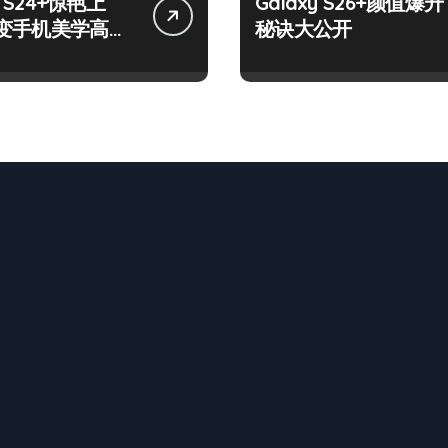
y S24+惊艳上
Galaxy S26+颜值爆升
变手机美学高
秘诀大公开