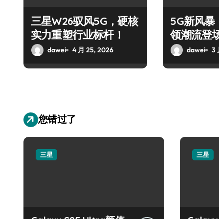
三星W26驭风5G，硬核
5G新风暴！
实力重塑行业标杆！
领潮流登
dawei
4 月 25, 2026
dawei
3 
您错过了
三星
三星