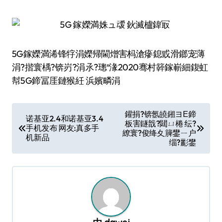
5G鎵嬫満浠锋牸涓嬫帰閫熷害杩滄瘮鎴戜滑鎯宠薄
涓?揩寰楀?锛岃?涓氶?璁″湪2020骞村簳鎵嶄細鍑虹
幇5G鍗冨厓鏈猴紝 浜嬪疄涓
文
鑵捐?锛氬皢鎺ヨЕ鍗
诺基亚2.4和诺基亚3.4
板害鐩戠?閮ㄩ棬 纭?
章
手机发布 网友:真多手
繚寰?俊绛夊簲鐢ㄧ户
机新品
导
缁?彲鐢
航