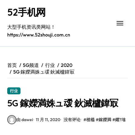
跳
52手机网
转
到
内
大型手机资讯类网站！
容
https://www.52shouji.com.cn
首页
5G频道
行业
2020
5G 鎵嬫満姝ュ叆 鈥滅櫨鍏冣
行业
5G 鎵嬫満姝ュ叆 鈥滅櫨鍏冣
由 dawei
11 月 11, 2020
没有评论
#
楂橀
#
鎵嬫満
#
鑺?墖