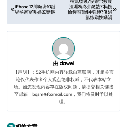
楠氭壈鐭?俊鍜岀數璇
iPhone 12绯诲垪10鏈
濆啀杩庝弗鐩戠? 杩愯
章
堝彂甯冨啀娣荤寷鏂
惀鍟嗚?闊冲強鐭?俊涓
导
氬姟鎭愯繘涓
航
由
dawei
【声明】：52手机网内容转载自互联网，其相关言
论仅代表作者个人观点绝非权威，不代表本站立
场。如您发现内容存在版权问题，请提交相关链接
至邮箱：bqsm@foxmail.com，我们将及时予以处
理。
相关文章