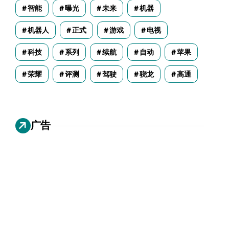
智能
曝光
未来
机器
机器人
正式
游戏
电视
科技
系列
续航
自动
苹果
荣耀
评测
驾驶
骁龙
高通
广告