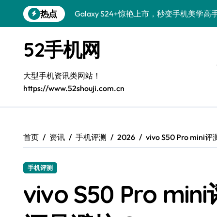
跳
热点
Galaxy S26+颜值爆升秘诀大公开
转
到
Galaxy A56 5G登场，时尚旗舰新体验！
内
52手机网
容
Galaxy Z Flip6：折叠时尚，尽享炫美新
三星Galaxy S26发布：一键解锁个性美
大型手机资讯类网站！
https://www.52shouji.com.cn
Galaxy S25美颜秘籍：个性定制炫酷玩法
Galaxy C55 5G焕新秘籍：潮流定制，
Galaxy C55 5G登场，演绎三星美学新巅
首页
资讯
手机评测
2026
vivo S50 Pro 
Galaxy S25+闪亮登场，这样打扮秒变焦
手机评测
Galaxy S25 Ultra颜值封神！定制主题潮
vivo S50 Pro