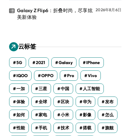
Galaxy Z Flip6：折叠时尚，尽享炫
2026年8月6日
美新体验
云标签
5G
2021
Galaxy
IPhone
IQOO
OPPO
Pro
Vivo
一加
三星
中国
人工智能
体验
全球
区块
华为
发布
如何
家电
小米
影像
怎么
性能
手机
技术
搭载
旗舰