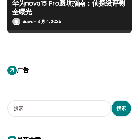
华为nova15 Pro避坑指南：侦探级评测
全曝光
dawei
8 月 4, 2026
广告
搜
索
：