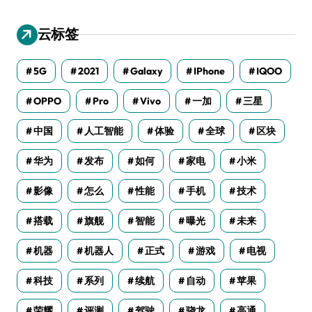
云标签
5G
2021
Galaxy
IPhone
IQOO
OPPO
Pro
Vivo
一加
三星
中国
人工智能
体验
全球
区块
华为
发布
如何
家电
小米
影像
怎么
性能
手机
技术
搭载
旗舰
智能
曝光
未来
机器
机器人
正式
游戏
电视
科技
系列
续航
自动
苹果
荣耀
评测
驾驶
骁龙
高通