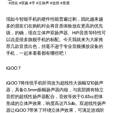
#
优化
#
双扬
#
手
#
立体声
#
这些
#
音质
现如今智能手机的硬件性能普遍过剩，因此越来越
多的朋友们在购机时会将音质体验放在更高的优先
级，的确，现在立体声双扬声器、HiFi音质等特性可
以说是很多旗舰手机的标配。今天我就来为大家推
荐几款音质出色，丝毫不逊于专业音频播放设备的
手机，一起来看看都有哪些吧！
iQOO 7
iQOO 7将传统手机听筒改为超线性大振幅1210扬声
器，具备0.5mm振幅扬声器内核，与底部拥有独立
音腔的超线性扬声器配合，音效等效于0.83cc腔体
形成的立体声效果，响度高达71.5db。双超线性扬声
器让iQOO 7带来了环绕立体声效果，可满足游戏听