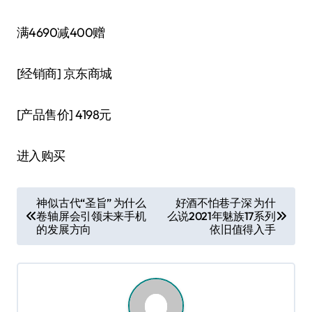
满4690减400赠
[经销商]
京东商城
[产品售价]
4198元
进入购买
文
神似古代“圣旨” 为什么
好酒不怕巷子深 为什
卷轴屏会引领未来手机
么说2021年魅族17系列
章
的发展方向
依旧值得入手
导
航