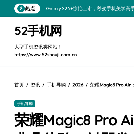
跳
热点
Galaxy S26+颜值爆升秘诀大公开
转
到
Galaxy A56 5G登场，时尚旗舰新体验！
内
52手机网
容
Galaxy Z Flip6：折叠时尚，尽享炫美新
三星Galaxy S26发布：一键解锁个性美
大型手机资讯类网站！
https://www.52shouji.com.cn
Galaxy S25美颜秘籍：个性定制炫酷玩法
Galaxy C55 5G焕新秘籍：潮流定制，
Galaxy C55 5G登场，演绎三星美学新巅
首页
资讯
手机导购
2026
荣耀Magic8 Pr
Galaxy S25+闪亮登场，这样打扮秒变焦
手机导购
Galaxy S25 Ultra颜值封神！定制主题潮
荣耀Magic8 Pr