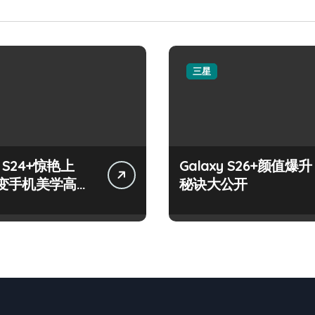
三星
y S24+惊艳上
Galaxy S26+颜值爆升
变手机美学高
秘诀大公开