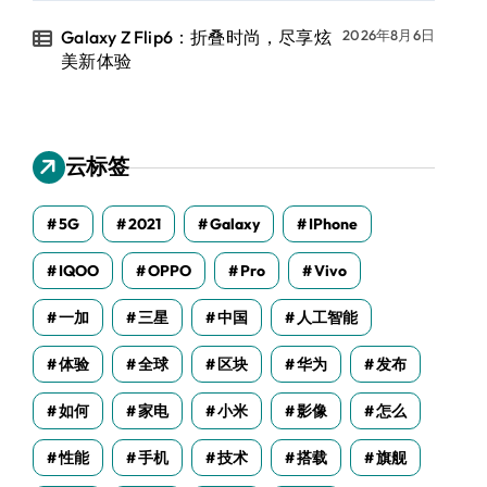
Galaxy Z Flip6：折叠时尚，尽享炫
2026年8月6日
美新体验
云标签
5G
2021
Galaxy
IPhone
IQOO
OPPO
Pro
Vivo
一加
三星
中国
人工智能
体验
全球
区块
华为
发布
如何
家电
小米
影像
怎么
性能
手机
技术
搭载
旗舰