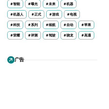
智能
曝光
未来
机器
机器人
正式
游戏
电视
科技
系列
续航
自动
苹果
荣耀
评测
驾驶
骁龙
高通
广告