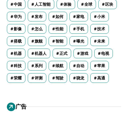
中国
人工智能
体验
全球
区块
华为
发布
如何
家电
小米
影像
怎么
性能
手机
技术
搭载
旗舰
智能
曝光
未来
机器
机器人
正式
游戏
电视
科技
系列
续航
自动
苹果
荣耀
评测
驾驶
骁龙
高通
广告