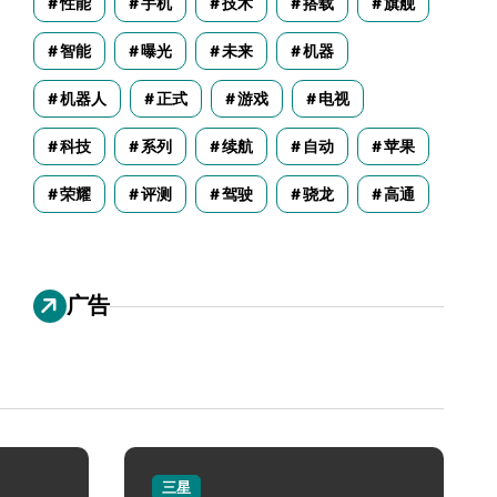
性能
手机
技术
搭载
旗舰
智能
曝光
未来
机器
机器人
正式
游戏
电视
科技
系列
续航
自动
苹果
荣耀
评测
驾驶
骁龙
高通
广告
三星