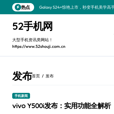
跳
热点
Galaxy S24+惊艳上市，秒变手机美学高
转
到
Galaxy S26+颜值爆升秘诀大公开
内
52手机网
容
Galaxy A56 5G登场，时尚旗舰新体验！
Galaxy Z Flip6：折叠时尚，尽享炫美新
大型手机资讯类网站！
https://www.52shouji.com.cn
三星Galaxy S26发布：一键解锁个性美
Galaxy S25美颜秘籍：个性定制炫酷玩法
Galaxy C55 5G焕新秘籍：潮流定制，
发布
首页
发布
Galaxy C55 5G登场，演绎三星美学新巅
Galaxy S25+闪亮登场，这样打扮秒变焦
手机新闻
Galaxy S25 Ultra颜值封神！定制主题潮
vivo Y500i发布：实用功能全解析