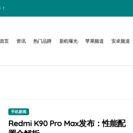
手！
首页
资讯
热门品牌
新机曝光
苹果频道
安卓频道
体验
玩转无限可能
峰！
点！
手机新闻
爆了！
Redmi K90 Pro Max发布：性能配