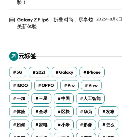
验！
Galaxy Z Flip6：折叠时尚，尽享炫
2026年8月6日
美新体验
云标签
5G
2021
Galaxy
IPhone
IQOO
OPPO
Pro
Vivo
一加
三星
中国
人工智能
体验
全球
区块
华为
发布
如何
家电
小米
影像
怎么