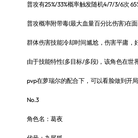
普攻有25%/33%概率触发随机4/7/3/6次 65
普攻概率附带毒(最大血量百分比伤害)在面对
群体伤害技能冷却时间尴尬，伤害平庸，好
由于技能特性(多目标/多段)，该角色在世
pvp在萝瑞尔的配合下，可以看脸做到开局
No.3
角色名：葛夜
代号：九尾狐