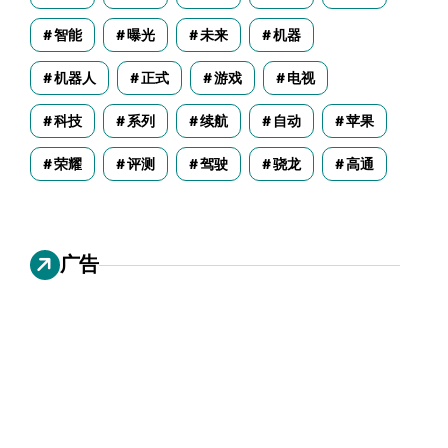
智能
曝光
未来
机器
机器人
正式
游戏
电视
科技
系列
续航
自动
苹果
荣耀
评测
驾驶
骁龙
高通
广告