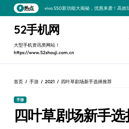
跳
热点
vivo S50新功能大揭秘，优惠来袭！高
转
到
vivo S50 Pro mini：小机身大能量，
内
52手机网
容
小米17 Pro震撼来袭！超实用功能抢先
三星Galaxy S26震撼来袭，创新科技亮
大型手机资讯类网站！
https://www.52shouji.com.cn
Galaxy S25 Ultra颜值封神！定制主题潮
Galaxy S24+惊艳上市，秒变手机美学高
Galaxy S26+颜值爆升秘诀大公开
首页
手游
2021
四叶草剧场新手选择推荐
Galaxy A56 5G登场，时尚旗舰新体验！
手游
Galaxy Z Flip6：折叠时尚，尽享炫美新
四叶草剧场新手选
三星Galaxy Z TriFold：三折屏革新