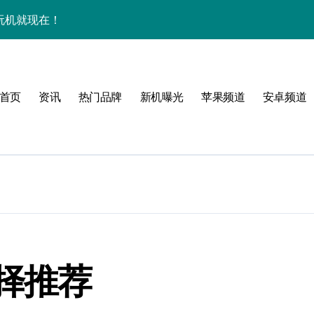
效玩机就现在！
资讯一手轻松掌控！
揭秘，速来围观！
首页
资讯
热门品牌
新机曝光
苹果频道
安卓频道
点一键全掌握！
爆了！
手！
体验
择推荐
，一手掌控未来新体验！