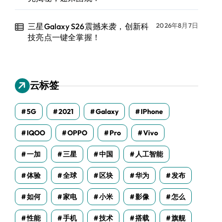
三星Galaxy S26震撼来袭，创新科
2026年8月7日
技亮点一键全掌握！
云标签
5G
2021
Galaxy
IPhone
IQOO
OPPO
Pro
Vivo
一加
三星
中国
人工智能
体验
全球
区块
华为
发布
如何
家电
小米
影像
怎么
性能
手机
技术
搭载
旗舰