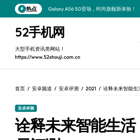
跳
热点
Galaxy A56 5G登场，时尚旗舰新体验！
转
到
Galaxy Z Flip6：折叠时尚，尽享炫美新
内
52手机网
容
三星Galaxy S26发布：一键解锁个性美
Galaxy S25美颜秘籍：个性定制炫酷玩法
大型手机资讯类网站！
https://www.52shouji.com.cn
Galaxy C55 5G焕新秘籍：潮流定制，
Galaxy C55 5G登场，演绎三星美学新巅
Galaxy S25+闪亮登场，这样打扮秒变焦
首页
安卓频道
安卓评测
2021
诠释未来智能生
Galaxy S25 Ultra颜值封神！定制主题潮
安卓评测
诠释未来智能生活