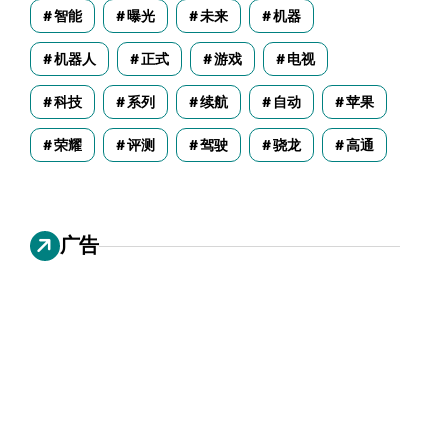
智能
曝光
未来
机器
机器人
正式
游戏
电视
科技
系列
续航
自动
苹果
荣耀
评测
驾驶
骁龙
高通
广告