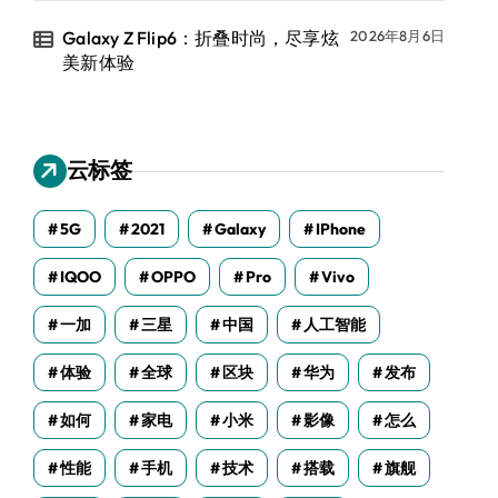
Galaxy Z Flip6：折叠时尚，尽享炫
2026年8月6日
美新体验
云标签
5G
2021
Galaxy
IPhone
IQOO
OPPO
Pro
Vivo
一加
三星
中国
人工智能
体验
全球
区块
华为
发布
如何
家电
小米
影像
怎么
性能
手机
技术
搭载
旗舰