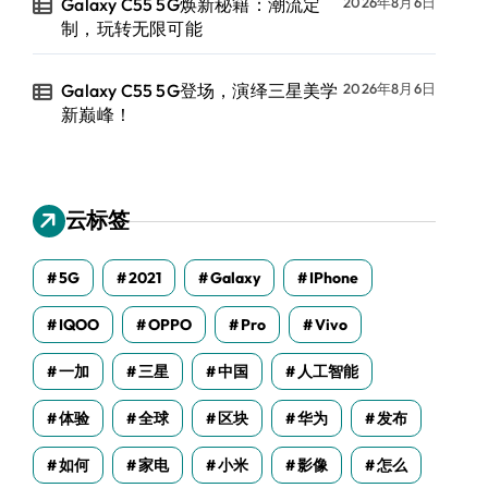
Galaxy C55 5G焕新秘籍：潮流定
2026年8月6日
制，玩转无限可能
Galaxy C55 5G登场，演绎三星美学
2026年8月6日
新巅峰！
云标签
5G
2021
Galaxy
IPhone
IQOO
OPPO
Pro
Vivo
一加
三星
中国
人工智能
体验
全球
区块
华为
发布
如何
家电
小米
影像
怎么