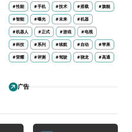
性能
手机
技术
搭载
旗舰
智能
曝光
未来
机器
机器人
正式
游戏
电视
科技
系列
续航
自动
苹果
荣耀
评测
驾驶
骁龙
高通
广告