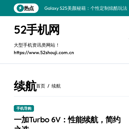
跳
热点
Galaxy S25美颜秘籍：个性定制炫酷玩法
转
到
Galaxy C55 5G焕新秘籍：潮流定制，
内
52手机网
容
Galaxy C55 5G登场，演绎三星美学新巅
Galaxy S25+闪亮登场，这样打扮秒变焦
大型手机资讯类网站！
https://www.52shouji.com.cn
Galaxy Z Fold6折叠屏美化的高阶技巧
Galaxy Z Fold6：折叠新风尚，美学新篇
Galaxy S25+潮酷登场，定制你的美学之
续航
首页
续航
Galaxy C55 5G登场，个性定制酷炫来袭
Galaxy Z Flip6：折叠时尚，尽享炫美新
手机导购
一加Turbo 6V：性能续航，简约