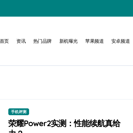
玩转无限可能
峰！
首页
资讯
热门品牌
新机曝光
苹果频道
安卓频道
点！
章
选
体验
手机评测
荣耀Power2实测：性能续航真给