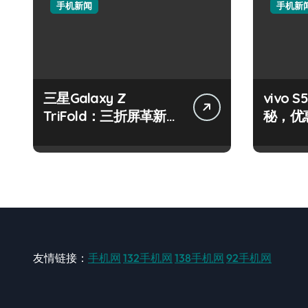
手机新闻
手机新
三星Galaxy Z
vivo
TriFold：三折屏革新，
秘，优
一手掌控未来新体验！
机就现
友情链接：
手机网
132手机网
138手机网
92手机网