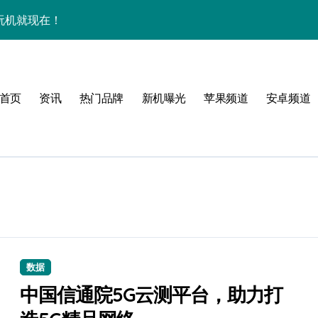
效玩机就现在！
资讯一手轻松掌控！
揭秘，速来围观！
首页
资讯
热门品牌
新机曝光
苹果频道
安卓频道
点一键全掌握！
爆了！
手！
体验
数据
，一手掌控未来新体验！
中国信通院5G云测平台，助力打