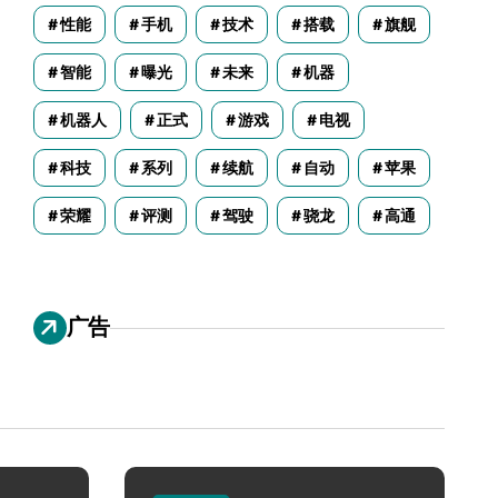
性能
手机
技术
搭载
旗舰
智能
曝光
未来
机器
机器人
正式
游戏
电视
科技
系列
续航
自动
苹果
荣耀
评测
驾驶
骁龙
高通
广告