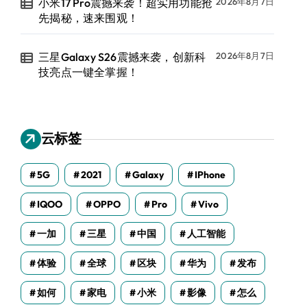
小米17 Pro震撼来袭！超实用功能抢
2026年8月7日
先揭秘，速来围观！
三星Galaxy S26震撼来袭，创新科
2026年8月7日
技亮点一键全掌握！
云标签
5G
2021
Galaxy
IPhone
IQOO
OPPO
Pro
Vivo
一加
三星
中国
人工智能
体验
全球
区块
华为
发布
如何
家电
小米
影像
怎么