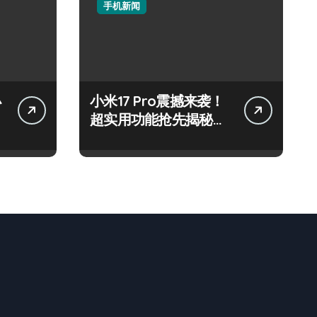
手机新闻
小
小米17 Pro震撼来袭！
超实用功能抢先揭秘，
速来围观！