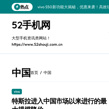
跳
热点
vivo S50新功能大揭秘，优惠来袭！高
转
到
vivo S50 Pro mini：小机身大能量，
内
52手机网
容
小米17 Pro震撼来袭！超实用功能抢先
三星Galaxy S26震撼来袭，创新科技亮
大型手机资讯类网站！
https://www.52shouji.com.cn
Galaxy S25 Ultra颜值封神！定制主题潮
Galaxy S24+惊艳上市，秒变手机美学高
Galaxy S26+颜值爆升秘诀大公开
中国
首页
中国
Galaxy A56 5G登场，时尚旗舰新体验！
Galaxy Z Flip6：折叠时尚，尽享炫美新
vivo
三星Galaxy Z TriFold：三折屏革新
特斯拉进入中国市场以来进行的最